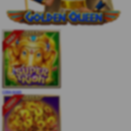
COBA
MAIN