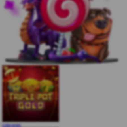
COBA
MAIN