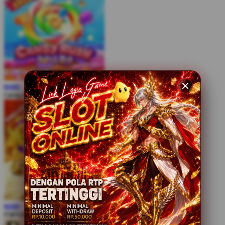
MAIN
Candy Rush Wilds
MAIN
FORTUNE GARUDA 500