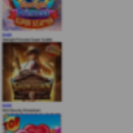
MAIN
Starlight Princess Super Scatter
MAIN
Wild Bounty Showdown