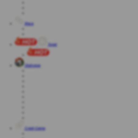
Race
Togel
Olahraga
Crash Game