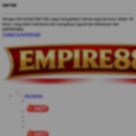
DAFTAR
Dengan klik tombol DAFTAR, saya menyatakan bahwa saya berumur diatas 18
tahun. Saya telah membaca dan menyetujui Syarat dan Ketentuan dari
EMPIRE888.
SYARAT & KETENTUAN
Hot Games