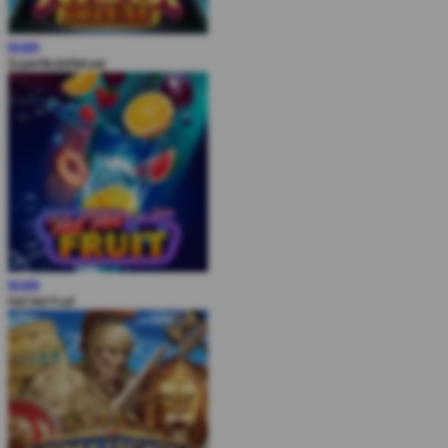
MAIN
SuperNiubiDeluxe
MAIN
Hot Hot Fruit