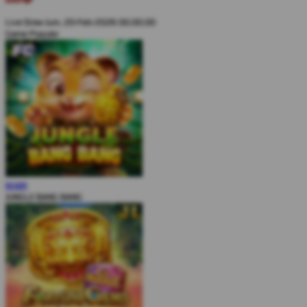
Live Draw Jum, 20-Feb-2026 00.00.00
Game Populer
MAIN
JUNGLE BANG BANG