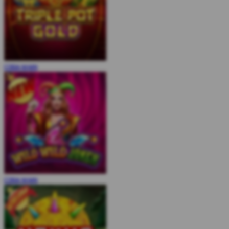
COBA
MAIN
COBA
MAIN