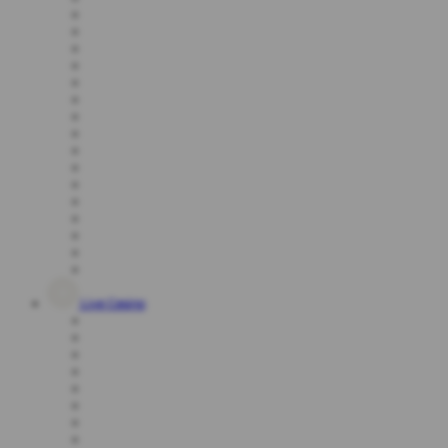
Live Casino