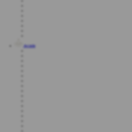
Arcade