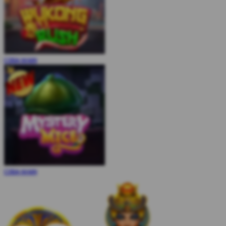
COBA
MAIN
COBA
MAIN