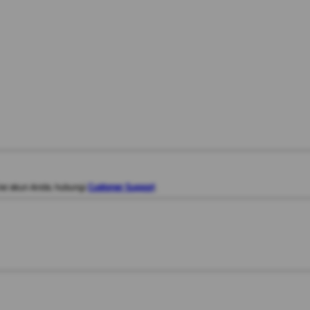
g ke akun Anda, hubungi
Customer Support
.