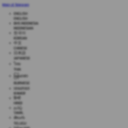
Main di Telegram
ENGLISH
ENGLISH
BHS INDONESIA
INDONESIAN
한국어
KOREAN
中文
CHINESE
日本語
JAPANESE
ไทย
THAI
မြန်မာစာ
BURMESE
ខេមរភាសា
KHMER
हिन्दी
HINDI
தமிழ்
TAMIL
తెలుగు
TELUGU