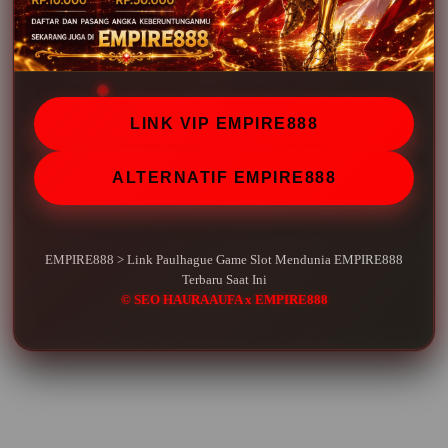
LINK VIP EMPIRE888
ALTERNATIF EMPIRE888
EMPIRE888 > Link Paulhague Game Slot Mendunia EMPIRE888
Terbaru Saat Ini
© SEO HAURAAUFA x EMPIRE888