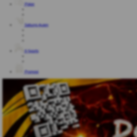
Poker
Sabung Ayam
E-Sports
Promosi