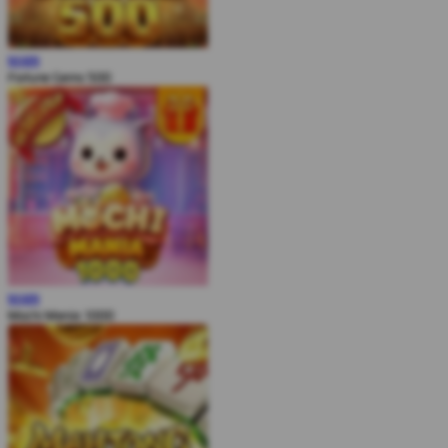
MAIN
Fortune Gems 500
MAIN
Mochi Mania 1000