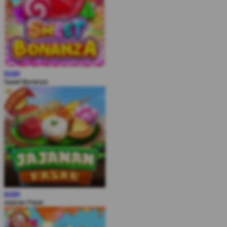
MAIN
Sweet Bonanza
MAIN
JaJanan Pasar