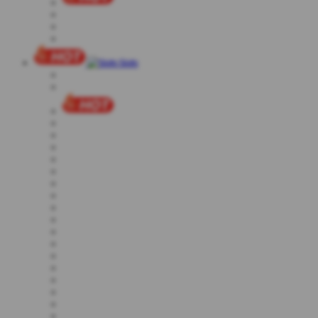
Slots