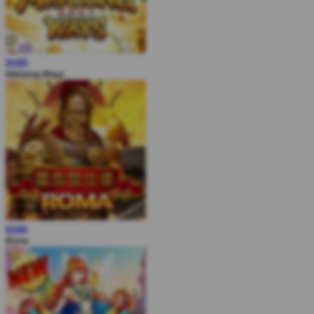
MAIN
Mahjong Ways
MAIN
Roma