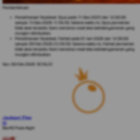
Pemberitahuan
Pemeliharaan Terjadwal: Opus pada 11-Des-2025 dari 12.00.00
sampai 13-Des-2026 11.59.59. Selama waktu ini, Opus permainan
tidak akan tersedia. Kami memohon maaf atas ketidaknyamanan yang
mungkin ditimbulkan.
Pemeliharaan Terjadwal: Fairbet pada 01-Jan-2026 dari 12.00.00
sampai 28-Feb-2026 23.59.59. Selama waktu ini, Fairbet permainan
tidak akan tersedia. Kami memohon maaf atas ketidaknyamanan yang
mungkin ditimbulkan.
Sen, 09-Feb-2026 18.59.22
Jackpot
Play
IDR
Nex4D Pools Night