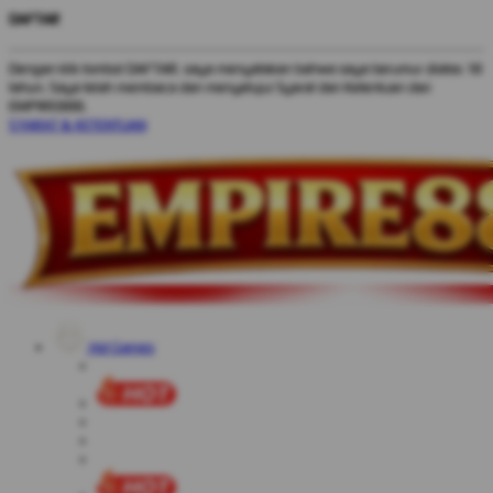
DAFTAR
Dengan klik tombol DAFTAR, saya menyatakan bahwa saya berumur diatas 18
tahun. Saya telah membaca dan menyetujui Syarat dan Ketentuan dari
EMPIRE888.
SYARAT & KETENTUAN
Hot Games