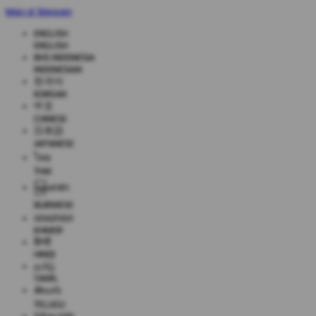
Main di Telegram
ENGLISH
ENGLISH
BHS INDONESIA
INDONESIAN
한국어
KOREAN
中文
CHINESE
日本語
JAPANESE
ไทย
THAI
မြန်မာစာ
BURMESE
ខេមរភាសា
KHMER
हिन्दी
HINDI
தமிழ்
TAMIL
తెలుగు
TELUGU