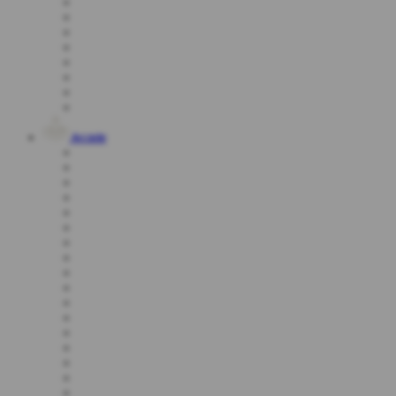
Arcade